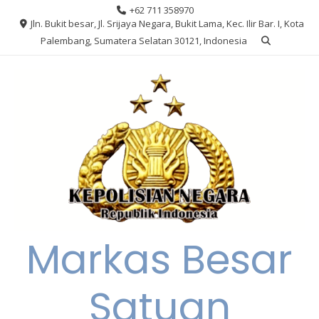
Skip
+62 711 358970
to
Jln. Bukit besar, Jl. Srijaya Negara, Bukit Lama, Kec. Ilir Bar. I, Kota
content
Palembang, Sumatera Selatan 30121, Indonesia
Markas Besar
Satuan