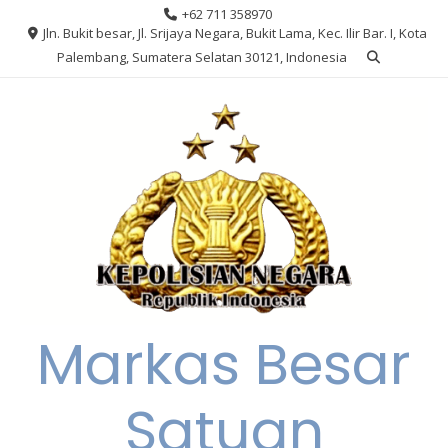
Skip
+62 711 358970
to
Jln. Bukit besar, Jl. Srijaya Negara, Bukit Lama, Kec. Ilir Bar. I, Kota
content
Palembang, Sumatera Selatan 30121, Indonesia
Markas Besar
Satuan