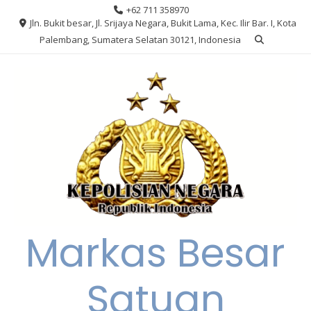
Skip
+62 711 358970
to
Jln. Bukit besar, Jl. Srijaya Negara, Bukit Lama, Kec. Ilir Bar. I, Kota
content
Palembang, Sumatera Selatan 30121, Indonesia
Markas Besar
Satuan