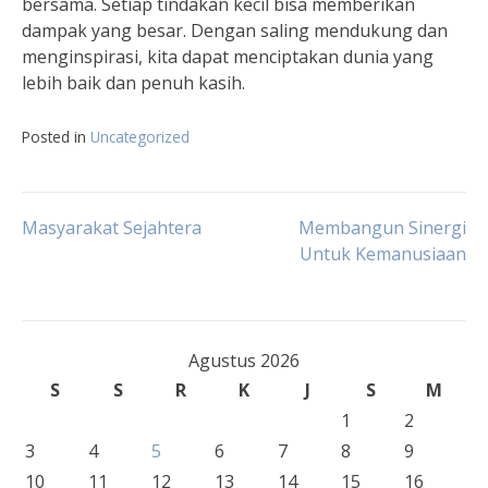
bersama. Setiap tindakan kecil bisa memberikan
dampak yang besar. Dengan saling mendukung dan
menginspirasi, kita dapat menciptakan dunia yang
lebih baik dan penuh kasih.
Posted in
Uncategorized
Navigasi
Masyarakat Sejahtera
Membangun Sinergi
Untuk Kemanusiaan
pos
Agustus 2026
S
S
R
K
J
S
M
1
2
3
4
5
6
7
8
9
10
11
12
13
14
15
16