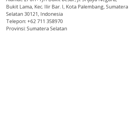
Bukit Lama, Kec. Ilir Bar. I, Kota Palembang, Sumatera
Selatan 30121, Indonesia
Telepon:
+62 711 358970
Provinsi:
Sumatera Selatan
Pengeluaran hk hari ini
Live Draw HK
Keluaran singapore
Togel
Data Macau
Slot 5000