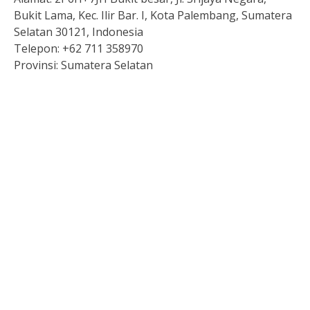
Bukit Lama, Kec. Ilir Bar. I, Kota Palembang, Sumatera
Selatan 30121, Indonesia
Telepon:
+62 711 358970
Provinsi:
Sumatera Selatan
Pengeluaran hk hari ini
Live Draw HK
Keluaran singapore
Togel
Data Macau
Slot 5000