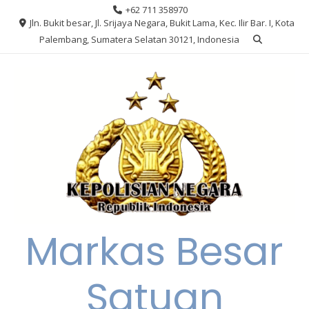
Skip
+62 711 358970
to
Jln. Bukit besar, Jl. Srijaya Negara, Bukit Lama, Kec. Ilir Bar. I, Kota
content
Palembang, Sumatera Selatan 30121, Indonesia
Markas Besar
Satuan