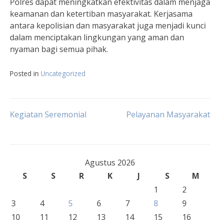
Polres dapat meningkatkan efektivitas dalam menjaga
keamanan dan ketertiban masyarakat. Kerjasama
antara kepolisian dan masyarakat juga menjadi kunci
dalam menciptakan lingkungan yang aman dan
nyaman bagi semua pihak.
Posted in
Uncategorized
Navigasi
Kegiatan Seremonial
Pelayanan Masyarakat
pos
Agustus 2026
S
S
R
K
J
S
M
1
2
3
4
5
6
7
8
9
10
11
12
13
14
15
16