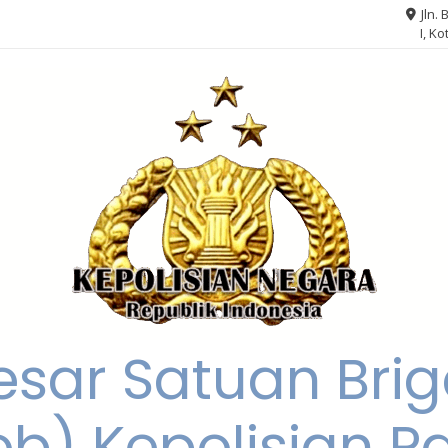
Jln. 
I, K
esar Satuan Brig
ob) Kepolisian 