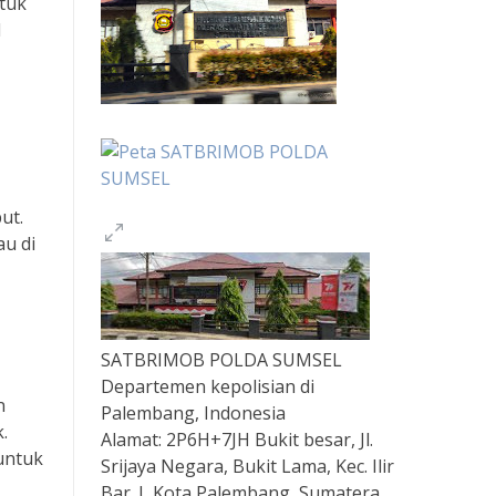
tuk
l
ut.
au di
SATBRIMOB POLDA SUMSEL
Departemen kepolisian di
n
Palembang, Indonesia
.
Alamat:
2P6H+7JH Bukit besar, Jl.
untuk
Srijaya Negara, Bukit Lama, Kec. Ilir
Bar. I, Kota Palembang, Sumatera