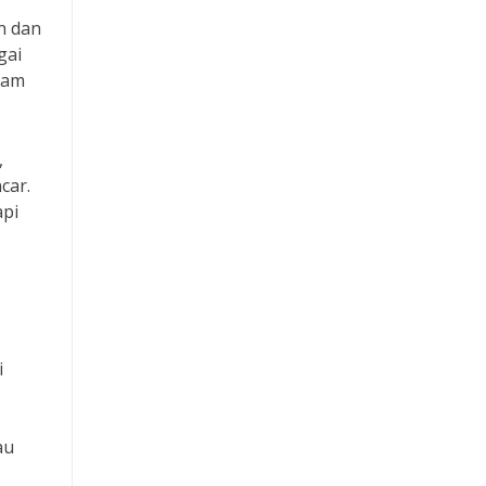
n dan
Keluaran HK
gai
lam
Paito SGP
Toto Macau
,
car.
Link Slot
api
Slot Depo 5K
Rtp Slot Hari Ini
Slot Indosat
i
Slot Deposit 5000
au
Slot Qris