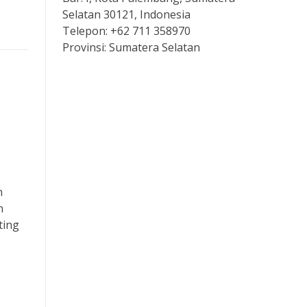
Selatan 30121, Indonesia
Telepon:
+62 711 358970
Provinsi:
Sumatera Selatan
Pengeluaran hk hari ini
Live Draw HK
Keluaran singapore
n
Togel
n
ting
Data Macau
Slot 5000
Togel sgp hari ini