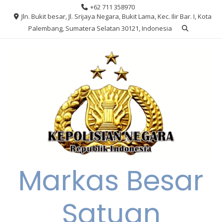
Skip
+62 711 358970
to
Jln. Bukit besar, Jl. Srijaya Negara, Bukit Lama, Kec. Ilir Bar. I, Kota
content
Palembang, Sumatera Selatan 30121, Indonesia
Markas Besar
Satuan