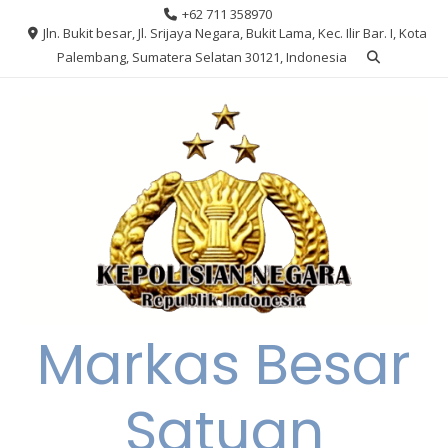
Skip
+62 711 358970
to
Jln. Bukit besar, Jl. Srijaya Negara, Bukit Lama, Kec. Ilir Bar. I, Kota
content
Palembang, Sumatera Selatan 30121, Indonesia
Markas Besar
Satuan