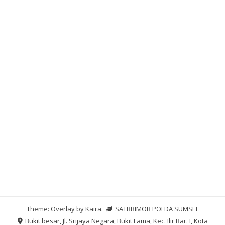
Pragmatic Play
Slot Pulsa
Slot Dana
Pengeluaran HK
Theme: Overlay by
Kaira
.
SATBRIMOB POLDA SUMSEL
Bukit besar, Jl. Srijaya Negara, Bukit Lama, Kec. Ilir Bar. I, Kota