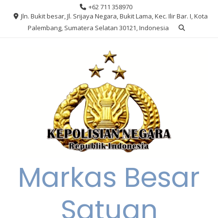
Skip
+62 711 358970
to
Jln. Bukit besar, Jl. Srijaya Negara, Bukit Lama, Kec. Ilir Bar. I, Kota
content
Palembang, Sumatera Selatan 30121, Indonesia
Markas Besar
Satuan