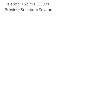
Telepon:
+62 711 358970
Provinsi:
Sumatera Selatan
Pengeluaran hk hari ini
Live Draw HK
Keluaran singapore
Togel
Data Macau
Slot 5000
Togel sgp hari ini